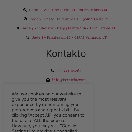
Sede 1- Via Nino Bixio, 31 - 20129 Milano MI
Sede 2- Passo Del Tunnel, 6 - 56017 Gello PI
Sede 3 - Bulevardi Gjergj Fishta 146 - 1001 Tirane AL
Sede 4 - Pilaitės pr. 16 - 04352 Vilniaus, LT
Kontakto
393339749261
info@betetrix.com
Eksploro
We use cookies on our website to
give you the most relevant
experience by remembering your
preferences and repeat visits. By
Privacy Policy
clicking “Accept All”, you consent to
the use of ALL the cookies.
Refunds
However, you may visit "Cookie
Settings" to provide a controlled