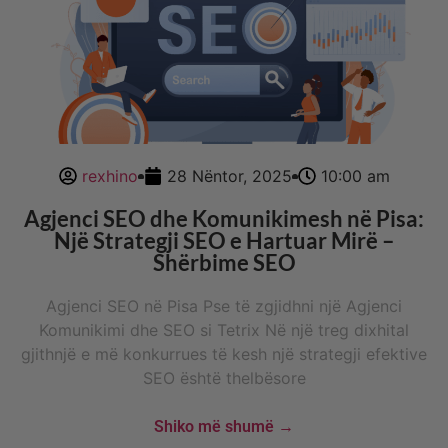
rexhino
28 Nëntor, 2025
10:00 am
Agjenci SEO dhe Komunikimesh në Pisa:
Një Strategji SEO e Hartuar Mirë –
Shërbime SEO
Agjenci SEO në Pisa Pse të zgjidhni një Agjenci
Komunikimi dhe SEO si Tetrix Në një treg dixhital
gjithnjë e më konkurrues të kesh një strategji efektive
SEO është thelbësore
Shiko më shumë →