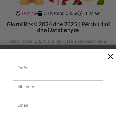
rexhino
28 Nëntor, 2025
11:07 am
Giorni Rossi 2024 dhe 2025 | Përshkrimi
dhe Datat e tyre
Giorni Rossi 2024 janë një pjesë e rëndësishme e
kalendarit italian i përcaktuar nga Ligji 260 49 dhe
ndryshimet pasuese i cili përfshin të gjitha të dielat si
dhe disa
Shiko më shumë →