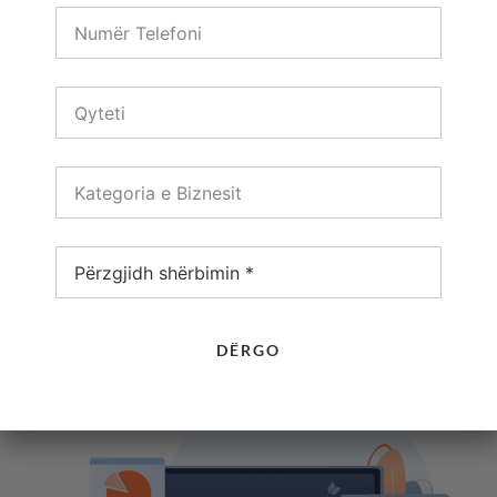
rexhino
28 Nëntor, 2025
10:41 am
Agjencia SEO Itali: Zgjedhja e Ekspertëve
të Dukshmërisë Online
Në vitin 2025 të kesh një faqe interneti nuk është e
mjaftueshme Nëse nuk është e dukshme është si të
kesh një dyqan në një rrugë të shkretë Zgjidhja Një
DËRGO
Shiko më shumë →