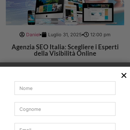
Daniel
Luglio 31, 2025
12:00 pm
Agenzia SEO Italia: Scegliere i Esperti
della Visibilità Online
Nel 2025 avere un sito web non basta Se non è
visibile è come avere un negozio in una via deserta
La soluzione Una agenzia SEO Italia nbsp
competente che
Guarda di più →