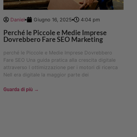
Daniel
Giugno 16, 2025
4:04 pm
Perché le Piccole e Medie Imprese
Dovrebbero Fare SEO Marketing
perché le Piccole e Medie Imprese Dovrebbero
Fare SEO Una guida pratica alla crescita digitale
attraverso l ottimizzazione per i motori di ricerca
Nell era digitale la maggior parte dei
Guarda di più →
CONTATTACI