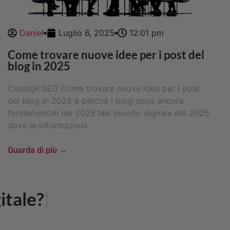
Daniel
Luglio 6, 2025
12:01 pm
Come trovare nuove idee per i post del
blog in 2025
Consigli SEO Come trovare nuove idee per i post
del blog in 2025 e perché i blog sono ancora
fondamentali nel 2025 Nel mondo digitale del 2025
dove le informazioni
Guarda di più →