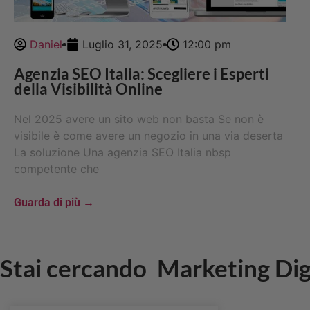
Daniel
Luglio 31, 2025
12:00 pm
Agenzia SEO Italia: Scegliere i Esperti
della Visibilità Online
Nel 2025 avere un sito web non basta Se non è
visibile è come avere un negozio in una via deserta
La soluzione Una agenzia SEO Italia nbsp
competente che
Guarda di più →
Stai cercando