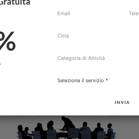
Gratuita
%
F
INVIA