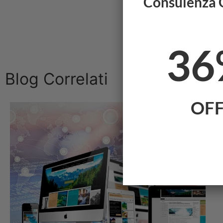
Consulenza 
37
Blog Correlati
OF