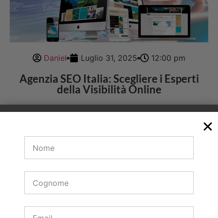
Daniel
Luglio 31, 2025
12:00 pm
Agenzia SEO Italia: Scegliere i Esperti
della Visibilità Online
Nel 2025 avere un sito web non basta Se non è
visibile è come avere un negozio in una via deserta
La soluzione Una agenzia SEO Italia nbsp
competente che
Guarda di più →