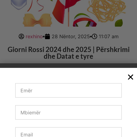
rexhino
28 Nëntor, 2025
11:07 am
Giorni Rossi 2024 dhe 2025 | Përshkrimi
dhe Datat e tyre
Giorni Rossi 2024 janë një pjesë e rëndësishme e
kalendarit italian i përcaktuar nga Ligji 260 49 dhe
ndryshimet pasuese i cili përfshin të gjitha të dielat si
dhe disa
Shiko më shumë →