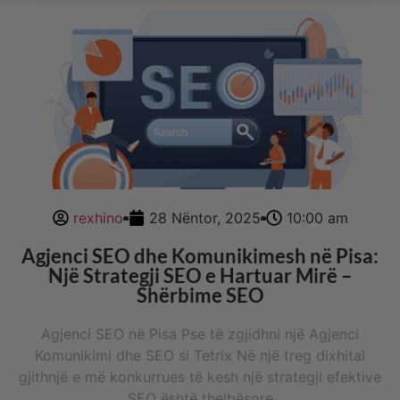
rexhino
28 Nëntor, 2025
10:00 am
Agjenci SEO dhe Komunikimesh në Pisa:
Një Strategji SEO e Hartuar Mirë –
Shërbime SEO
Agjenci SEO në Pisa Pse të zgjidhni një Agjenci
Komunikimi dhe SEO si Tetrix Në një treg dixhital
gjithnjë e më konkurrues të kesh një strategji efektive
SEO është thelbësore