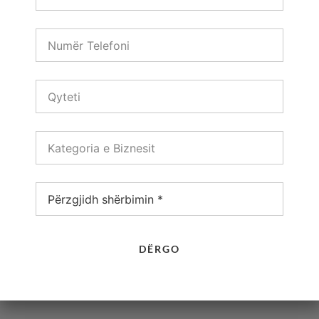
rexhino
28 Nëntor, 2025
10:41 am
Agjencia SEO Itali: Zgjedhja e Ekspertëve
të Dukshmërisë Online
Në vitin 2025 të kesh një faqe interneti nuk është e
mjaftueshme Nëse nuk është e dukshme është si të
kesh një dyqan në një rrugë të shkretë Zgjidhja Një
DËRGO
Shiko më shumë →